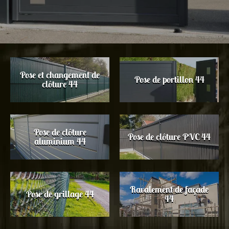
Pose et changement de
Pose de portillon 44
clôture 44
Pose de clôture
Pose de clôture PVC 44
aluminium 44
Ravalement de façade
Pose de grillage 44
44