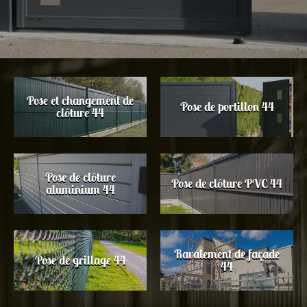
Pose et changement de
Pose de portillon 44
clôture 44
Pose de clôture
Pose de clôture PVC 44
aluminium 44
Ravalement de façade
Pose de grillage 44
44