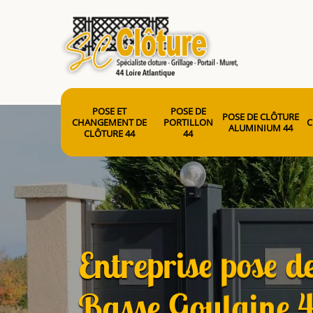
POSE ET
POSE DE
POSE DE CLÔTURE
CHANGEMENT DE
PORTILLON
C
ALUMINIUM 44
CLÔTURE 44
44
Entreprise pose de
Basse Goulaine 