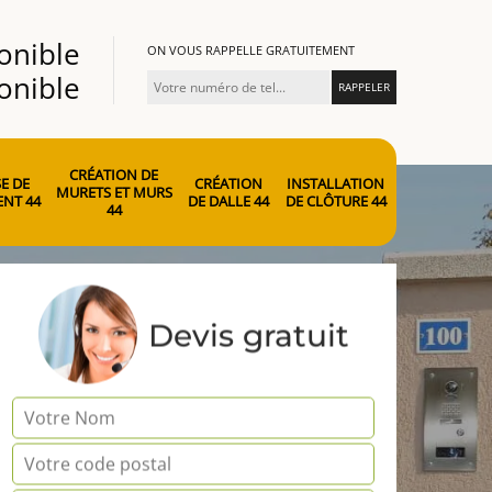
onible
ON VOUS RAPPELLE GRATUITEMENT
onible
CRÉATION DE
E DE
CRÉATION
INSTALLATION
MURETS ET MURS
NT 44
DE DALLE 44
DE CLÔTURE 44
44
Devis gratuit