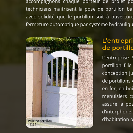
accompagnons chaque porteur de projet pou
techniciens maitrisent la pose de portillon b
avec solidité que le portillon soit à ouvert
fermeture automatique par système hydrauliqu
L’entrepr
de portil
L’entrepris
portillon. Ell
conception ju
de portillons
en fer, en bo
menuisiers c
assure la pos
d’interphone 
d’habitation 