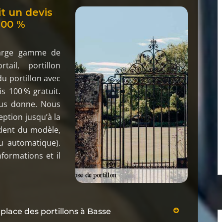
t un devis
100 %
large gamme de
tail, portillon
u portillon avec
s 100 % gratuit.
ous donne. Nous
ption jusqu’à la
ndent du modèle,
u automatique).
formations et il
place des portillons à Basse