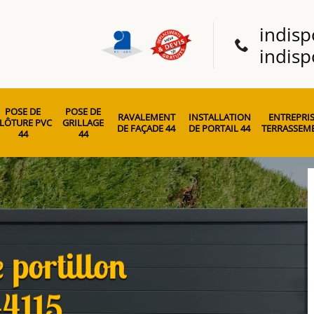
indisp
indisp
POSE DE
POSE DE
RAVALEMENT
INSTALLATION
ENTREPRIS
LÔTURE PVC
GRILLAGE
DE FAÇADE 44
DE PORTAIL 44
TERRASSEME
44
44
 portillon
44115