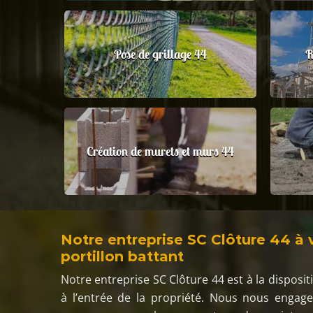
Pose de grillage 44
R
Création de murets et murs 44
Notre entreprise SC Clôture 44 à 
portillon battant
Notre entreprise SC Clôture 44 est à la disposit
à l’entrée de la propriété. Nous nous engag