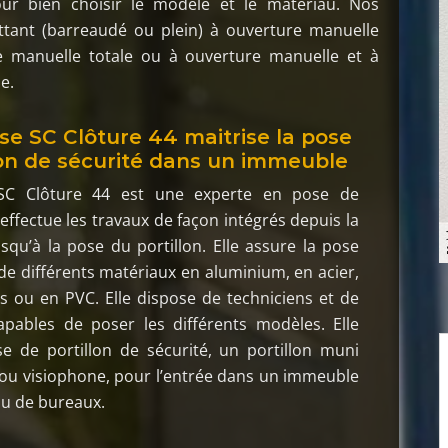
r bien choisir le modèle et le matériau. Nos
attant (barreaudé ou plein) à ouverture manuelle
ure manuelle totale ou à ouverture manuelle et à
e.
ise SC Clôture 44 maitrise la pose
lon de sécurité dans un immeuble
e SC Clôture 44 est une experte en pose de
e effectue les travaux de façon intégrés depuis la
squ’à la pose du portillon. Elle assure la pose
 de différents matériaux en aluminium, en acier,
is ou en PVC. Elle dispose de techniciens et de
apables de poser les différents modèles. Elle
e de portillon de sécurité, un portillon muni
ou visiophone, pour l’entrée dans un immeuble
ou de bureaux.