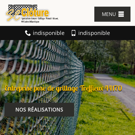
MENU
indisponible
indisponible
Entreprise pose de grillage Treffieux 44170
NOS RÉALISATIONS