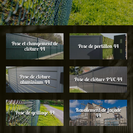
Pose et changement de
Pose de portillon 44
clôture 44
Pose de clôture
Pose de clôture PVC 44
aluminium 44
Ravalement de façade
Pose de grillage 44
44