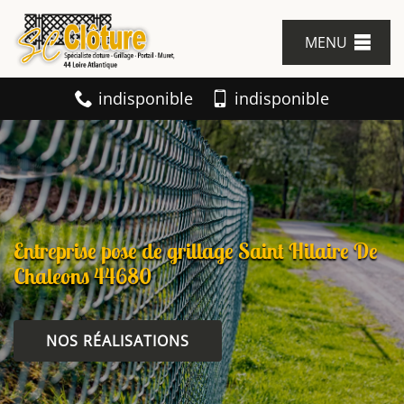
MENU
indisponible
indisponible
Entreprise pose de grillage Saint Hilaire De
Chaleons 44680
NOS RÉALISATIONS