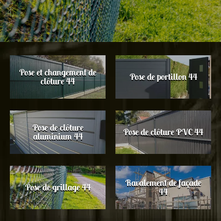
Pose et changement de
Pose de portillon 44
clôture 44
Pose de clôture
Pose de clôture PVC 44
aluminium 44
Ravalement de façade
Pose de grillage 44
44