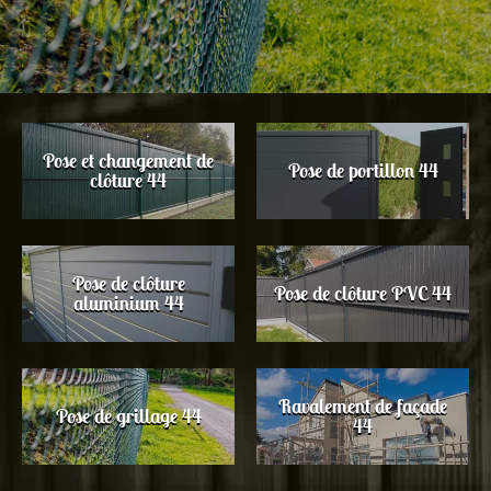
Pose et changement de
Pose de portillon 44
clôture 44
Pose de clôture
Pose de clôture PVC 44
aluminium 44
Ravalement de façade
Pose de grillage 44
44