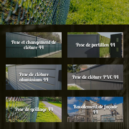
Pose et changement de
Pose de portillon 44
clôture 44
Pose de clôture
Pose de clôture PVC 44
aluminium 44
Ravalement de façade
Pose de grillage 44
44