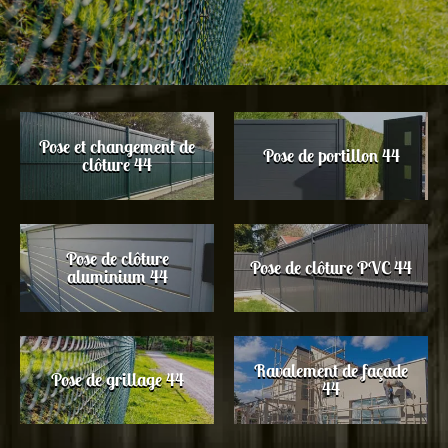
Pose et changement de
Pose de portillon 44
clôture 44
Pose de clôture
Pose de clôture PVC 44
aluminium 44
Ravalement de façade
Pose de grillage 44
44