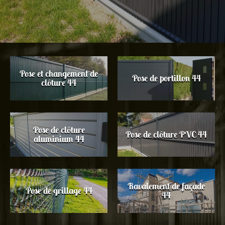
Pose et changement de
Pose de portillon 44
clôture 44
Pose de clôture
Pose de clôture PVC 44
aluminium 44
Ravalement de façade
Pose de grillage 44
44