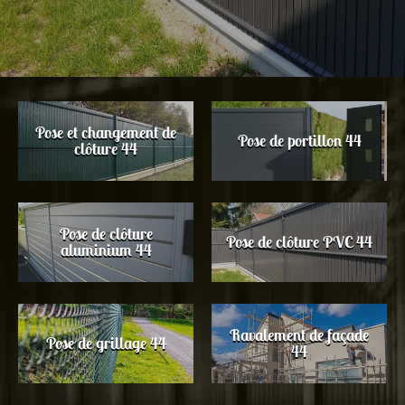
Pose et changement de
Pose de portillon 44
clôture 44
Pose de clôture
Pose de clôture PVC 44
aluminium 44
Ravalement de façade
Pose de grillage 44
44