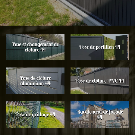
Pose et changement de
Pose de portillon 44
clôture 44
Pose de clôture
Pose de clôture PVC 44
aluminium 44
Ravalement de façade
Pose de grillage 44
44