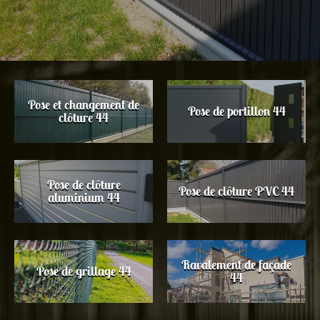
Pose et changement de
Pose de portillon 44
clôture 44
Pose de clôture
Pose de clôture PVC 44
aluminium 44
Ravalement de façade
Pose de grillage 44
44