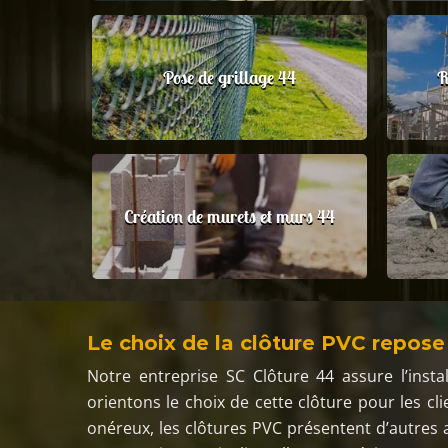
Pose de grillage 44
R
Création de murets et murs 44
Le choix de la clôture PVC repose 
Notre entreprise SC Clôture 44 assure l’inst
orientons le choix de cette clôture pour les cl
onéreux, les clôtures PVC présentent d’autres 