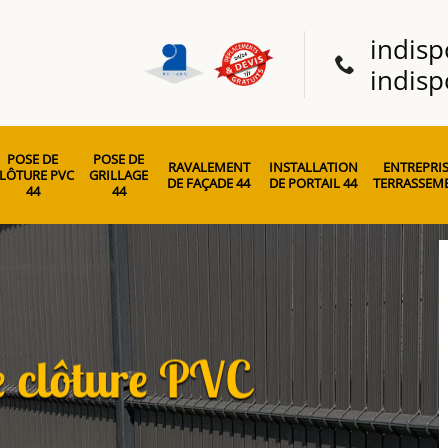
indisp
indisp
POSE DE
POSE DE
RAVALEMENT
INSTALLATION
ENTREPRIS
LÔTURE PVC
GRILLAGE
DE FAÇADE 44
DE PORTAIL 44
TERRASSEME
44
44
e clôture PVC