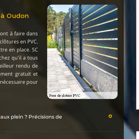
x
C à Oudon
ont à faire dans
s clôtures en PVC.
ttre en place. SC
hez qu'il a tous
eilleur rendu de
ement gratuit et
 nécessaire pour
ux plein ? Précisions de