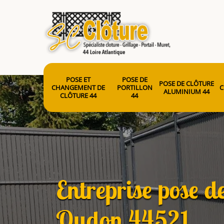
POSE ET
POSE DE
POSE DE CLÔTURE
CHANGEMENT DE
PORTILLON
C
ALUMINIUM 44
CLÔTURE 44
44
Entreprise pose d
Oudon 44521