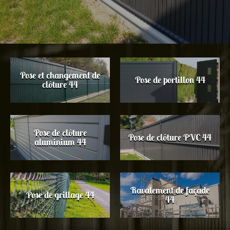
Pose et changement de
Pose de portillon 44
clôture 44
Pose de clôture
Pose de clôture PVC 44
aluminium 44
Ravalement de façade
Pose de grillage 44
44