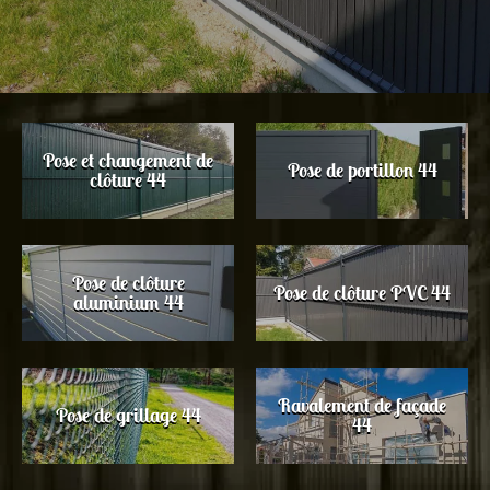
Pose et changement de
Pose de portillon 44
clôture 44
Pose de clôture
Pose de clôture PVC 44
aluminium 44
Ravalement de façade
Pose de grillage 44
44