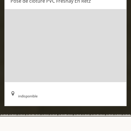
Pose de cloture PVC Fresnay En Retz
indisponible