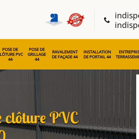
indisp
indisp
POSE DE
POSE DE
RAVALEMENT
INSTALLATION
ENTREPRIS
LÔTURE PVC
GRILLAGE
DE FAÇADE 44
DE PORTAIL 44
TERRASSEME
44
44
e clôture PVC
0