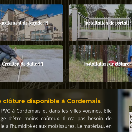
avalement de façade 44
Installation de portail 
Création de dalle 44
Installation de clôture 
e clôture disponible à Cordemais
 PVC à Cordemais et dans les villes voisines. Elle
tage d’être moins coûteux. Il n’a pas besoin de
le à l’humidité et aux moisissures. Le matériau, en