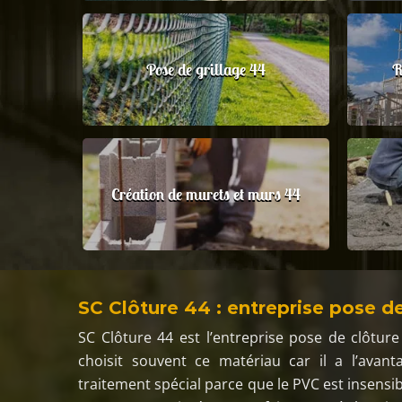
Pose de grillage 44
R
Création de murets et murs 44
SC Clôture 44 : entreprise pose d
SC Clôture 44 est l’entreprise pose de clôture
choisit souvent ce matériau car il a l’avan
traitement spécial parce que le PVC est insensib