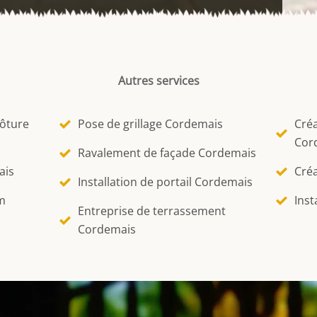
Autres services
lôture
Pose de grillage Cordemais
Créa
Cor
Ravalement de façade Cordemais
ais
Créa
Installation de portail Cordemais
m
Inst
Entreprise de terrassement
Cordemais