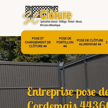
POSE ET
POSE DE
POSE DE CLÔTURE
CHANGEMENT DE
PORTILLON
C
ALUMINIUM 44
CLÔTURE 44
44
Entreprise pose d
Cordemais 4436