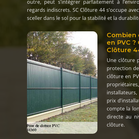
outre, peut s’intégrer parfaitement à l’env
regards indiscrets. SC Clôture 44 s’occupe avec
sceller dans le sol pour la stabilité et la durabili
Combien c
en PVC ? 
Clôture 4
Une clôture p
protection de
clôture en P
propriétaires,
installateurs
prix d’instal
compte la lon
directe au n
clôture.