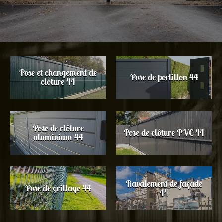
Pose et changement de
Pose de portillon 44
clôture 44
Pose de clôture
Pose de clôture PVC 44
aluminium 44
Ravalement de façade
Pose de grillage 44
44