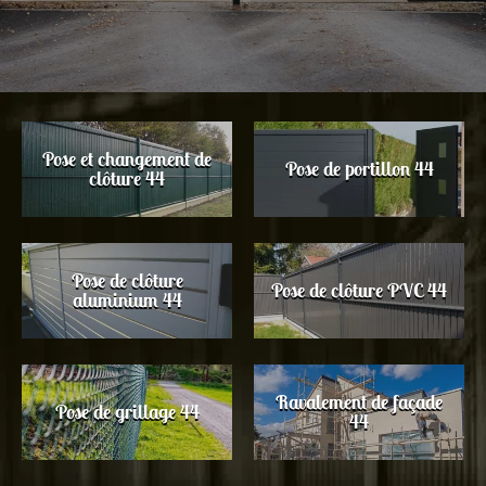
Pose et changement de
Pose de portillon 44
clôture 44
Pose de clôture
Pose de clôture PVC 44
aluminium 44
Ravalement de façade
Pose de grillage 44
44