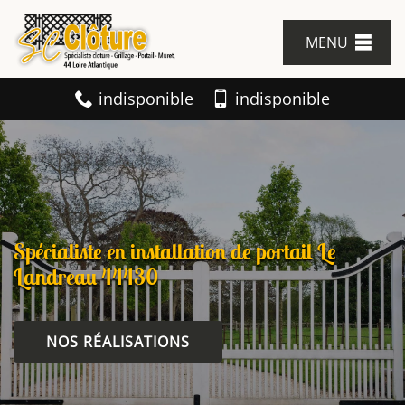
MENU
indisponible
indisponible
Spécialiste en installation de portail Le
Landreau 44430
NOS RÉALISATIONS