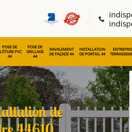
indisp
indisp
POSE DE
POSE DE
RAVALEMENT
INSTALLATION
ENTREPRIS
LÔTURE PVC
GRILLAGE
DE FAÇADE 44
DE PORTAIL 44
TERRASSEME
44
44
tallation de
dre 44610