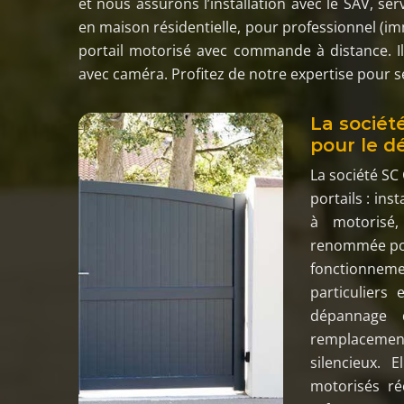
et nous assurons l’installation avec le SAV, ser
en maison résidentielle, pour professionnel (im
portail motorisé avec commande à distance. Il
avec caméra. Profitez de notre expertise pour sé
La société
pour le d
La société SC
portails : in
à motorisé,
renommée pou
fonctionnemen
particuliers 
dépannage d
remplacemen
silencieux. 
motorisés ré