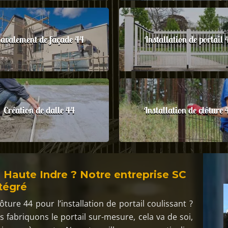
avalement de façade 44
Installation de portail 
Création de dalle 44
Installation de clôture 
 à Haute Indre ? Notre entreprise SC
tégré
ture 44 pour l’installation de portail coulissant ?
s fabriquons le portail sur-mesure, cela va de soi,