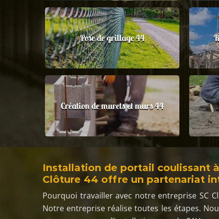
Pose de grillage 44
R
Création de murets et murs 44
Installation de portail coulissant
Clôture 44 offre un partenariat in
Pourquoi travailler avec notre entreprise SC Clô
Notre entreprise réalise toutes les étapes. Nou