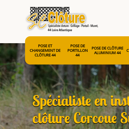
POSE ET
POSE DE
POSE DE CLÔTURE
CHANGEMENT DE
PORTILLON
C
ALUMINIUM 44
CLÔTURE 44
44
Spécialiste en ins
clôture Corcoue 