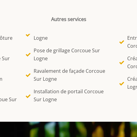
Autres services
lôture
Logne
Entr
Cor
Pose de grillage Corcoue Sur
e Sur
Logne
Créa
Cor
Ravalement de façade Corcoue
m
Sur Logne
Créa
Log
Installation de portail Corcoue
oue Sur
Sur Logne