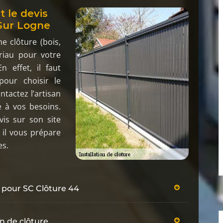
 le devis
 Sur Logne
e clôture (bois,
riau pour votre
n effet, il faut
our choisir le
tactez l’artisan
e à vos besoins.
s sur son site
 il vous prépare
es.
re pour SC Clôture 44
on de clôture