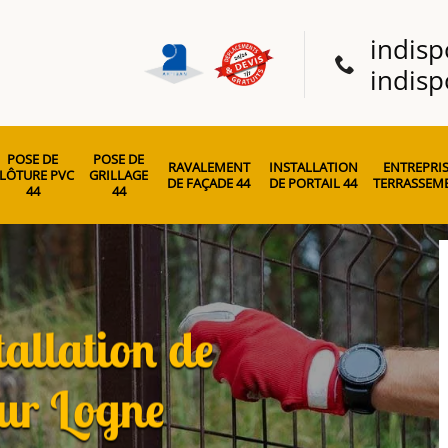
indisp
indisp
POSE DE
POSE DE
RAVALEMENT
INSTALLATION
ENTREPRIS
LÔTURE PVC
GRILLAGE
DE FAÇADE 44
DE PORTAIL 44
TERRASSEME
44
44
tallation de
Sur Logne