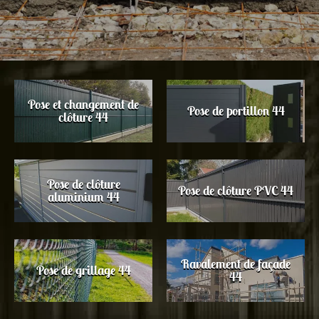
Pose et changement de
Pose de portillon 44
clôture 44
Pose de clôture
Pose de clôture PVC 44
aluminium 44
Ravalement de façade
Pose de grillage 44
44